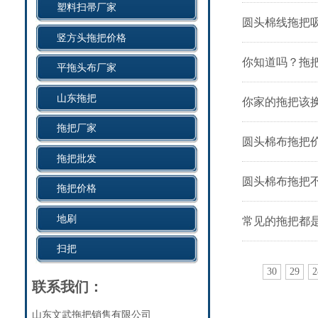
塑料扫帚厂家
圆头棉线拖把
竖方头拖把价格
你知道吗？拖把
平拖头布厂家
山东拖把
你家的拖把该
拖把厂家
圆头棉布拖把
拖把批发
圆头棉布拖把
拖把价格
地刷
常见的拖把都
扫把
30
29
2
联系我们：
山东文武拖把销售有限公司