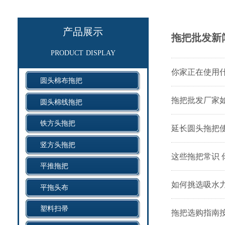
产品展示
拖把批发新
product display
你家正在使用
圆头棉布拖把
拖把批发厂家
圆头棉线拖把
铁方头拖把
延长圆头拖把
竖方头拖把
这些拖把常识 
平推拖把
如何挑选吸水
平拖头布
塑料扫帚
拖把选购指南