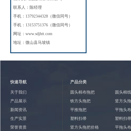
联系人：陈经理
手机：13792344328（微信同号）
手机：13153751376（微信同号）
网址：www.sdjhtt.com
地址：微山县马坡镇
快速导航
产品分类
关于我们
圆头棉布拖把
圆头棉
产品展示
铁方头拖把
竖方头
新闻资讯
平推拖把
平拖头
生产实景
塑料扫帚
塑料扫
荣誉资质
竖方头拖把价格
平拖头