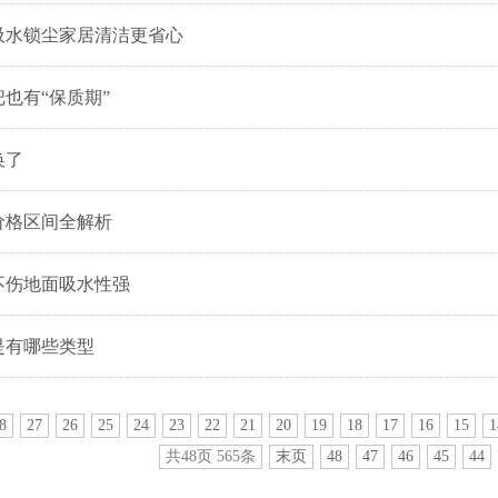
吸水锁尘家居清洁更省心
也有“保质期”
换了
价格区间全解析
不伤地面吸水性强
是有哪些类型
8
27
26
25
24
23
22
21
20
19
18
17
16
15
1
共48页 565条
末页
48
47
46
45
44