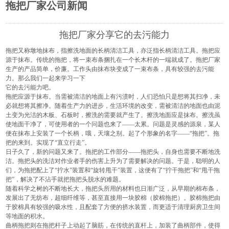
拖把厂家公司新闻
拖把厂家分享它的去污能力
拖把
又称墩地抹布，指擦洗地面的长柄清洁工具，亦泛指长柄清洁工具。拖把应
源于抹布。传统的拖把，将一束布条捆扎在一个长木杆的一端就成了。拖把厂家
生产的产品简单，价廉。工作头由抹布块变成了一束布条，具有较强的去污能
力。那么我们一起来学习一下
它的去污能力吧。
拖把
应源于抹布。当需被清洁的地面上有污渍时，人们恐怕只是想将其扫净，未
必就想将其擦净。随着生产力的进步，生活环境的改变，需被清洁的地面也由泥
土变为光洁的木板、石板时，擦洗的需要就产生了。擦洗地面应是抹布。擦洗虽
使地面干净了，可使用者的一个问题也来了——太累。问题是灵感的源泉，某人
便在抹布上安装了一个长柄，哦，天壤之别。起了个形象的名字——“拖把”。拖
把的来到。实现了“直立行走”。
日子久了，新的问题又来了。拖把的工作部分——拖把头，自身也需要不断地洗
洁。拖把头的洗洁对作业者手的伤害上升为了需要解决的问题。于是，聪明的人
们，为拖把配上了“拧水”装置和“旋转甩干”装置，这便有了“拧干拖把”和“甩干拖
把”，解决了不沾手就把拖把头脱水的难题。
随着科学之树的不断地长大，拖把头所用的材料也日渐广泛，从早期的棉布条，
发展出了无纺布，超细纤维等，甚至直接用一块胶棉（胶棉拖把）。胶棉拖把由
于胶棉具有较强的吸水性，且配套了方便的挤水装置，而更适于清理厨房卫生间
等地面的积水。
曲柄拖把则在拖把杆子上动起了脑筋，在传统的直杆上，加装了曲柄部件，使得