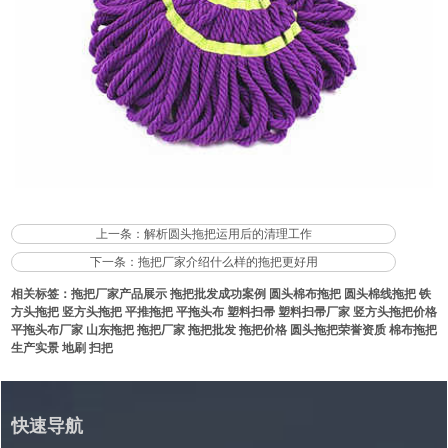
上一条：
解析圆头拖把运用后的清理工作
下一条：
拖把厂家介绍什么样的拖把更好用
相关标签：
拖把厂家产品展示
拖把批发成功案例
圆头棉布拖把
圆头棉线拖把
铁
方头拖把
竖方头拖把
平推拖把
平拖头布
塑料扫帚
塑料扫帚厂家
竖方头拖把价格
平拖头布厂家
山东拖把
拖把厂家
拖把批发
拖把价格
圆头拖把荣誉资质
棉布拖把
生产实景
地刷
扫把
快速导航