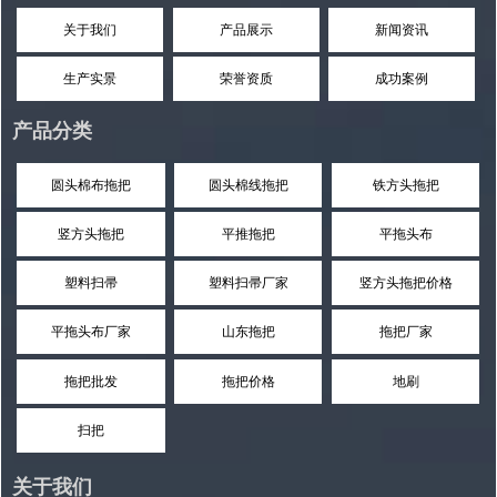
关于我们
产品展示
新闻资讯
生产实景
荣誉资质
成功案例
产品分类
圆头棉布拖把
圆头棉线拖把
铁方头拖把
竖方头拖把
平推拖把
平拖头布
塑料扫帚
塑料扫帚厂家
竖方头拖把价格
平拖头布厂家
山东拖把
拖把厂家
拖把批发
拖把价格
地刷
扫把
关于我们